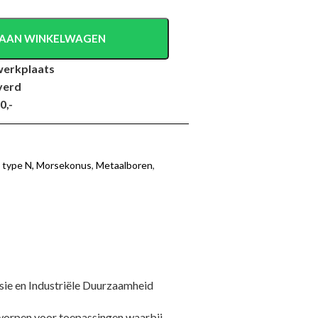
AAN WINKELWAGEN
werkplaats
verd
0,-
, type N, Morsekonus
,
Metaalboren
,
e en Industriële Duurzaamheid
worpen voor toepassingen waarbij