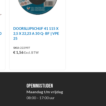
DOORSLIJPSCHIJF 41 115 X
0
2,5 X 22,23 A 30 Q- BF | VPE
25
SKU:
222997
€
1,56
Excl. BTW
Openingstijden
Maandag t/m vrijdag
08:00 – 17:00 uur