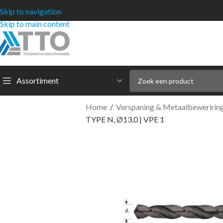
Skip to navigation
Skip to main content
Assortiment
Home
/
Verspaning & Metaalbewerkin
TYPE N, Ø13,0 | VPE 1