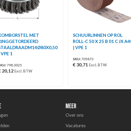
KOMBORSTEL MET
SCHUURLINNEN OP ROL
RINGGETORDEERD
ROLL-C 50 X 25 B 01 C JX A4
STAALDRAADM14Ø80X0,50
| VPE 1
| VPE 1
SKU:
705873
€
30,71
Excl. BTW
SKU:
798.0025
€
20,12
Excl. BTW
e
Meer
agen
Over ons
elden
Vacatures