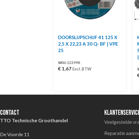
DOORSLIJPSCHIJF 41 125 X
2,5 X 22,23 A 30 Q- BF | VPE
25
SKU:
222998
€
1,67
Excl. BTW
Contact
Klantenservic
TTO Technische Groothandel
Veelgestelde vr
Reparatie aanm
De Voorde 11