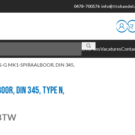
0478-700576
info@ttohandel.
Over ons
Vacatures
Conta
S-G MK1-SPIRAALBOOR, DIN 345,
OR, DIN 345, TYPE N,
 BTW