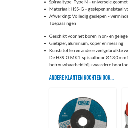
Spiraaltype: Type N – universele geomet
Materiaal: HSS-G – geslepen snelstaal vo
Afwerking: Volledig geslepen – verminde
Toepassingen
Geschikt voor het boren in on- en geleg
Gietijzer, aluminium, koper en messing
Kunststoffen en andere veelgebruikte we
De HSS-G MK1-spiraalboor Ø13,0 mm is d
betrouwbaarheid bij zwaardere boortoe
Andere klanten kochten ook...