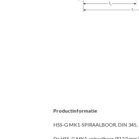
Productinformatie
HSS-G MK1-SPIRAALBOOR, DIN 345, TYPE
De HSS-G MK1-spiraalboor Ø13,0 mm is e