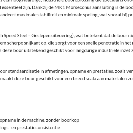
ssentieel zijn. Dankzij de MK1 Morseconus aansluiting is de boor
andeert maximale stabiliteit en minimale speling, wat vooral bij 
 Speed Steel – Geslepen uitvoering), wat betekent dat de boor nie
 scherpe snijkant op, die zorgt voor een snelle penetratie in het
deze boor uitstekend geschikt voor langdurige industriële inzet 
 standaardisatie in afmetingen, opname en prestaties, zoals verei
aakt deze boor geschikt voor een breed scala aan materialen zoals
 opname in de machine, zonder boorkop
ngs- en prestatieconsistentie