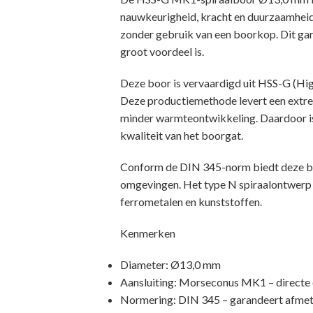
nauwkeurigheid, kracht en duurzaamheid e
zonder gebruik van een boorkop. Dit gar
groot voordeel is.
Deze boor is vervaardigd uit HSS-G (High
Deze productiemethode levert een extreem
minder warmteontwikkeling. Daardoor is 
kwaliteit van het boorgat.
Conform de DIN 345-norm biedt deze boor
omgevingen. Het type N spiraalontwerp m
ferrometalen en kunststoffen.
Kenmerken
Diameter: Ø13,0 mm
Aansluiting: Morseconus MK1 – directe
Normering: DIN 345 – garandeert afmeti