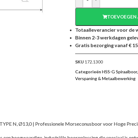
TOEVOEGEN 
Totaalleverancier voor de 
Binnen 2-3 werkdagen gele
Gratis bezorging vanaf € 15
SKU
172.1300
Categorieën
HSS-G Spiraalboor
Verspaning & Metaalbewerking
 N, Ø13,0 | Professionele Morseconusboor voor Hoge Precisi
en hoogwaardige, industriële booroplossing die speciaal is ont