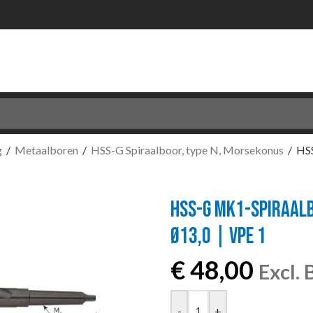
g
/
Metaalboren
/
HSS-G Spiraalboor, type N, Morsekonus
/
HS
HSS-G MK1-SPIRAALBO
Ø13,0 | VPE 1
€
48,00
Excl.
-
+