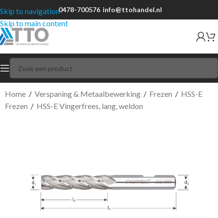
0478-700576
info@ttohandel.nl
Skip to navigation
Skip to main content
Home
/
Verspaning & Metaalbewerking
/
Frezen
/
HSS-E
Frezen
/
HSS-E Vingerfrees, lang, weldon