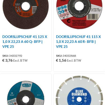
DOORSLIJPSCHIJF 41 125 X
DOORSLIJPSCHIJF 41 115 X
1,0 X 22,23 A 60 Q- BFP |
1,0 X 22,23 A 60 R- BFB |
VPE 25
VPE 25
SKU:
34332792
SKU:
34332868
€
3,76
€
1,56
Excl. BTW
Excl. BTW