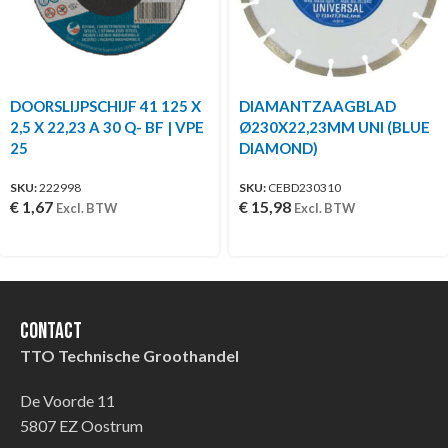
DOORSLIJPSCHIJF 41 125 X
DIAMANTZAAGBLAD
2,5 X 22,23 A 30 Q- BF | VPE
Ø230X22,23MM UNI (BLUE
25
DIAMOND)
SKU:
222998
SKU:
CEBD230310
€
1,67
€
15,98
Excl. BTW
Excl. BTW
Contact
TTO Technische Groothandel
De Voorde 11
5807 EZ Oostrum