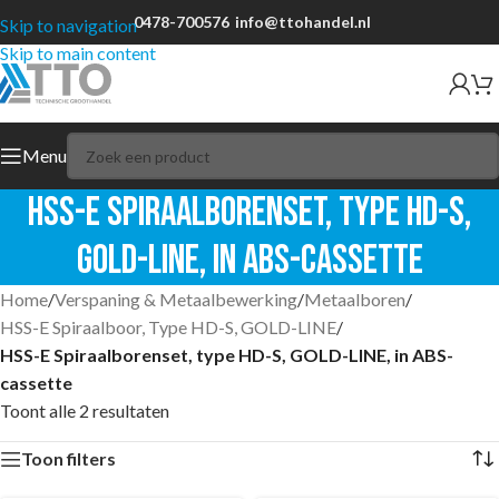
0478-700576
info@ttohandel.nl
Skip to navigation
Skip to main content
Menu
HSS-E Spiraalborenset, type HD-S,
GOLD-LINE, in ABS-cassette
Home
/
Verspaning & Metaalbewerking
/
Metaalboren
/
HSS-E Spiraalboor, Type HD-S, GOLD-LINE
/
HSS-E Spiraalborenset, type HD-S, GOLD-LINE, in ABS-
cassette
Toont alle 2 resultaten
Toon filters