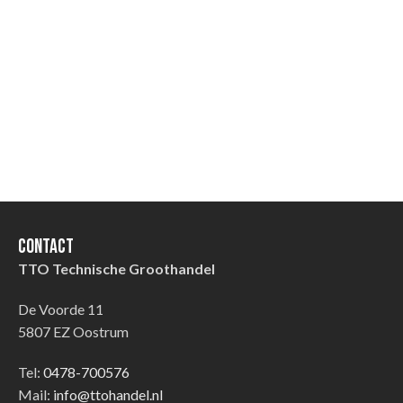
Contact
TTO Technische Groothandel
De Voorde 11
5807 EZ Oostrum
Tel:
0478-700576
Mail:
info@ttohandel.nl