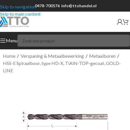
0478-700576
info@ttohandel.nl
Skip to navigation
Skip to main content
Menu
Home
/
Verspaning & Metaalbewerking
/
Metaalboren
/
HSS-E Spiraalboor, type HD-X, TiAlN-TOP-gecoat, GOLD-
LINE