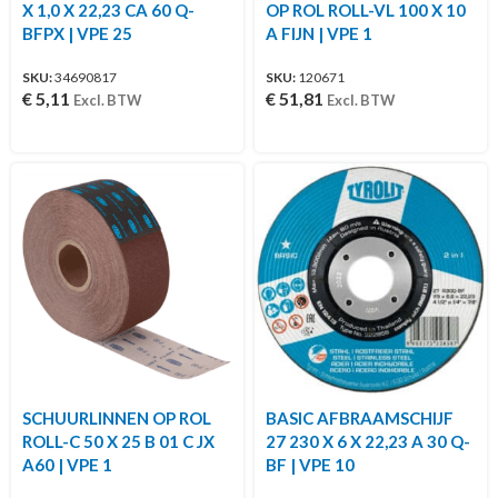
X 1,0 X 22,23 CA 60 Q-
OP ROL ROLL-VL 100 X 10
BFPX | VPE 25
A FIJN | VPE 1
SKU:
34690817
SKU:
120671
€
5,11
€
51,81
Excl. BTW
Excl. BTW
SCHUURLINNEN OP ROL
BASIC AFBRAAMSCHIJF
ROLL-C 50 X 25 B 01 C JX
27 230 X 6 X 22,23 A 30 Q-
A60 | VPE 1
BF | VPE 10