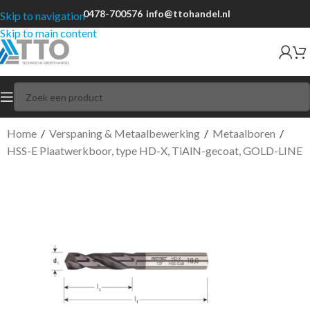
0478-700576
info@ttohandel.nl
Skip to navigation
Skip to main content
Home
/
Verspaning & Metaalbewerking
/
Metaalboren
/
HSS-E Plaatwerkboor, type HD-X, TiAlN-gecoat, GOLD-LINE