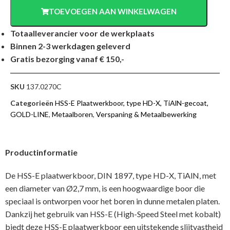
TOEVOEGEN AAN WINKELWAGEN
Totaalleverancier voor de werkplaats
Binnen 2-3 werkdagen geleverd
Gratis bezorging vanaf € 150,-
SKU
137.0270C
Categorieën
HSS-E Plaatwerkboor, type HD-X, TiAlN-gecoat,
GOLD-LINE
,
Metaalboren
,
Verspaning & Metaalbewerking
Productinformatie
De HSS-E plaatwerkboor, DIN 1897, type HD-X, TiAlN, met
een diameter van Ø2,7 mm, is een hoogwaardige boor die
speciaal is ontworpen voor het boren in dunne metalen platen.
Dankzij het gebruik van HSS-E (High-Speed Steel met kobalt)
biedt deze HSS-E plaatwerkboor een uitstekende slijtvastheid