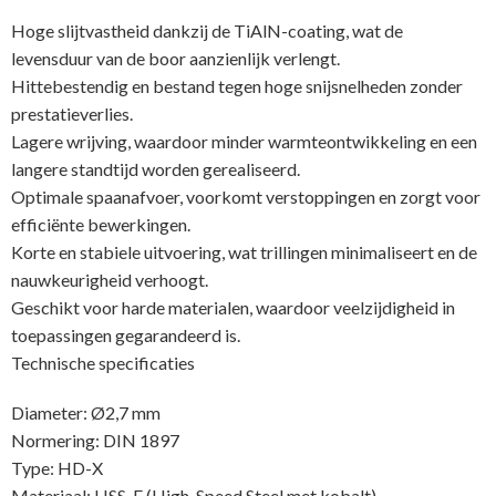
Hoge slijtvastheid dankzij de TiAlN-coating, wat de
levensduur van de boor aanzienlijk verlengt.
Hittebestendig en bestand tegen hoge snijsnelheden zonder
prestatieverlies.
Lagere wrijving, waardoor minder warmteontwikkeling en een
langere standtijd worden gerealiseerd.
Optimale spaanafvoer, voorkomt verstoppingen en zorgt voor
efficiënte bewerkingen.
Korte en stabiele uitvoering, wat trillingen minimaliseert en de
nauwkeurigheid verhoogt.
Geschikt voor harde materialen, waardoor veelzijdigheid in
toepassingen gegarandeerd is.
Technische specificaties
Diameter: Ø2,7 mm
Normering: DIN 1897
Type: HD-X
Materiaal: HSS-E (High-Speed Steel met kobalt)