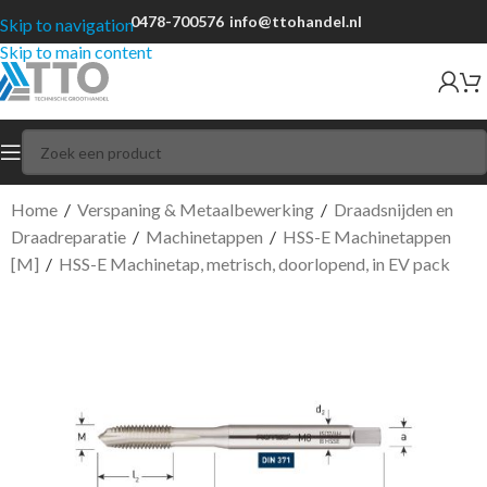
0478-700576
info@ttohandel.nl
Skip to navigation
Skip to main content
Home
/
Verspaning & Metaalbewerking
/
Draadsnijden en
Draadreparatie
/
Machinetappen
/
HSS-E Machinetappen
[M]
/
HSS-E Machinetap, metrisch, doorlopend, in EV pack