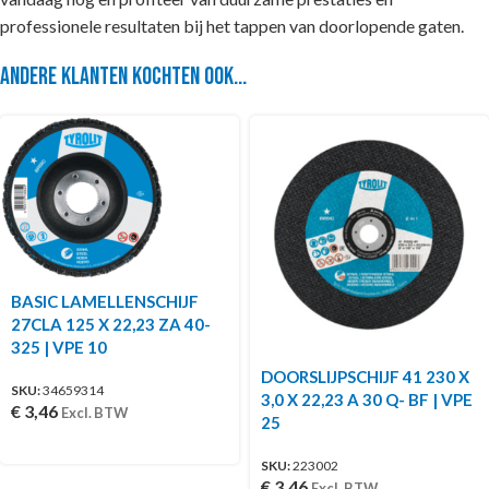
professionele resultaten bij het tappen van doorlopende gaten.
Andere klanten kochten ook...
BASIC LAMELLENSCHIJF
27CLA 125 X 22,23 ZA 40-
325 | VPE 10
DOORSLIJPSCHIJF 41 230 X
SKU:
34659314
3,0 X 22,23 A 30 Q- BF | VPE
€
3,46
Excl. BTW
25
SKU:
223002
€
3,46
Excl. BTW