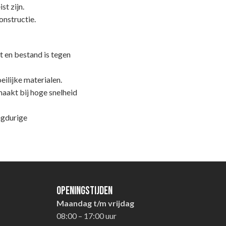
t zijn.
nstructie.
t en bestand is tegen
eilijke materialen.
maakt bij hoge snelheid
ngdurige
Openingstijden
Maandag t/m vrijdag
08:00 – 17:00 uur