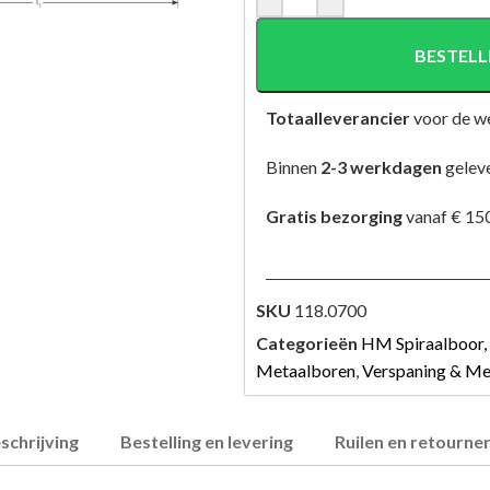
BESTELL
Totaalleverancier
voor de w
Binnen
2-3 werkdagen
gelev
Gratis bezorging
vanaf € 150
SKU
118.0700
Categorieën
HM Spiraalboor,
Metaalboren
,
Verspaning & Me
schrijving
Bestelling en levering
Ruilen en retourne