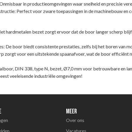
 Onmisbaar in productieomgevingen waar snelheid en precisie vereis
uctie: Perfect voor zware toepassingen in de machinebouw en co
t hardmetalen bezet zorgt ervoor dat de boor langer scherp blijf
: De boor biedt consistente prestaties, zelfs bij het boren van mo
rp zorgt voor een uitstekende spaanafvoer, wat de boor efficiënt 
alboor, DIN 338, type N, bezet, Ø7,0 mm voor betrouwbare en la
meest veeleisende industriële omgevingen!
e
Meer
agen
Over ons
elden
Vacatures