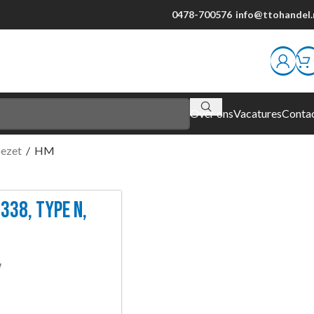
0478-700576
info@ttohandel.
Over ons
Vacatures
Conta
bezet
/
HM
338, TYPE N,
W