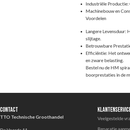
Industriële Productie:
Machinebouw en Constr
Voordelen
Langere Levensduur: He
slijtage.
Betrouwbare Prestaties
Efficiëntie: Het ontwe
en zware belasting.
Bestel nu de HM spira
boorprestaties in de 
Contact
Klantenservic
TTO Technische Groothandel
Veelgestelde vr
Reparatie aanm
De Voorde 11