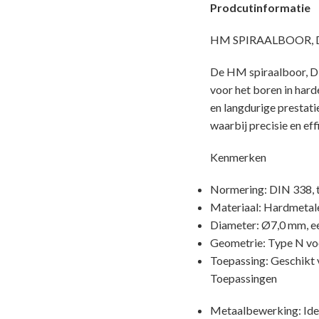
Prodcutinformatie
HM SPIRAALBOOR, DIN 
De HM spiraalboor, DI
voor het boren in hard
en langdurige prestati
waarbij precisie en effi
Kenmerken
Normering: DIN 338, t
Materiaal: Hardmetalen
Diameter: Ø7,0 mm, ee
Geometrie: Type N voor
Toepassing: Geschikt vo
Toepassingen
Metaalbewerking: Ideaa