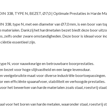
338, TYPE N, BEZET, Ø7,0 | Optimale Prestaties in Harde Ma
N 338, type N, met een diameter van Ø7,0 mm, is een boor van to
e materialen. Dankzij het hardmetalen bezet biedt deze boor uitzon
es, zelfs onder zware omstandigheden. Deze boor is ideaal voor in
ciëntie essentieel zijn.
ype N, voor nauwkeurige en betrouwbare boorprestaties.
 bezet voor hoge slijtvastheid en een lange levensduur.
n veelgebruikte maat voor diverse industriële boortoepassingen.
 een efficiënte spaanafvoer, stabiliteit en verhoogde prestaties.
or het bewerken van harde materialen zoals staal, roestvrij staal, 
l voor het boren van harde metalen, waaronder staal, roestvrij staa