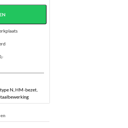
EN
erkplaats
erd
,-
 type N, HM-bezet
,
taalbewerking
ren