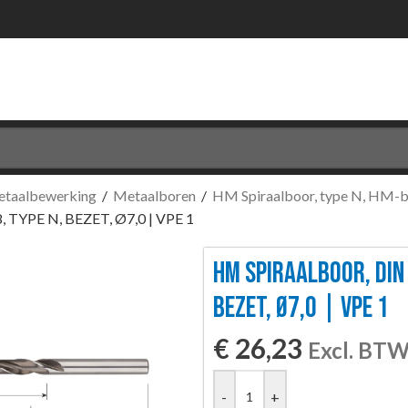
etaalbewerking
/
Metaalboren
/
HM Spiraalboor, type N, HM-
 TYPE N, BEZET, Ø7,0 | VPE 1
HM SPIRAALBOOR, DIN 
BEZET, Ø7,0 | VPE 1
€
26,23
Excl. BT
-
+