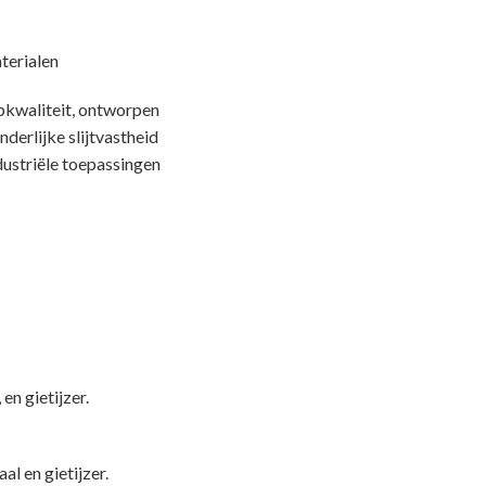
terialen
pkwaliteit, ontworpen
derlijke slijtvastheid
dustriële toepassingen
en gietijzer.
l en gietijzer.