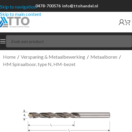
0478-700576
info@ttohandel.nl
Skip to navigation
Skip to main content
Home
/
Verspaning & Metaalbewerking
/
Metaalboren
/
HM Spiraalboor, type N, HM-bezet