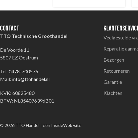
Contact
Klantenservic
TTO Technische Groothandel
Veelgestelde vr
Reparatie aanm
De Voorde 11
5807 EZ Oostrum
Bezorgen
Retourneren
Tel:
0478-700576
Mail:
info@ttohandel.nl
Garantie
KVK: 60825480
Klachten
BTW: NL854076396B01
© 2026 TTO Handel | een
InsideWeb
-site