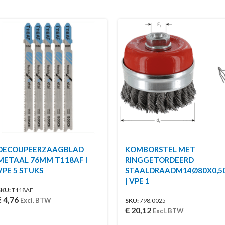
DECOUPEERZAAGBLAD
KOMBORSTEL MET
METAAL 76MM T118AF I
RINGGETORDEERD
VPE 5 STUKS
STAALDRAADM14Ø80X0,5
| VPE 1
SKU:
T118AF
€
4,76
Excl. BTW
SKU:
798.0025
€
20,12
Excl. BTW