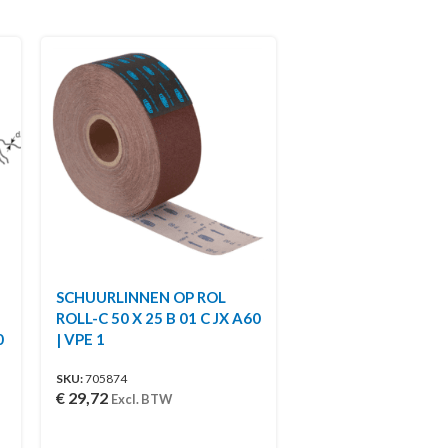
SCHUURLINNEN OP ROL
ROLL-C 50 X 25 B 01 C JX A60
0
| VPE 1
SKU:
705874
€
29,72
Excl. BTW