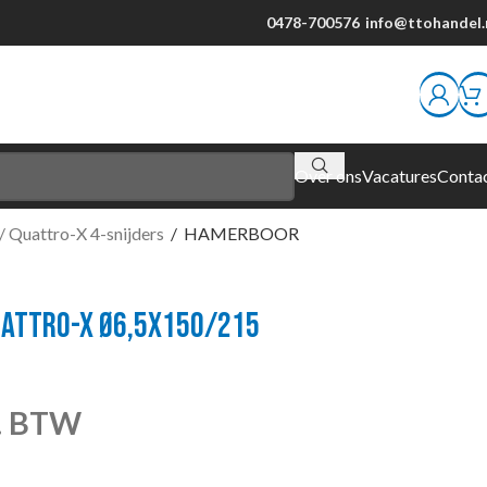
0478-700576
info@ttohandel.
Over ons
Vacatures
Conta
/ Quattro-X 4-snijders
/
HAMERBOOR
ATTRO-X Ø6,5X150/215
l. BTW