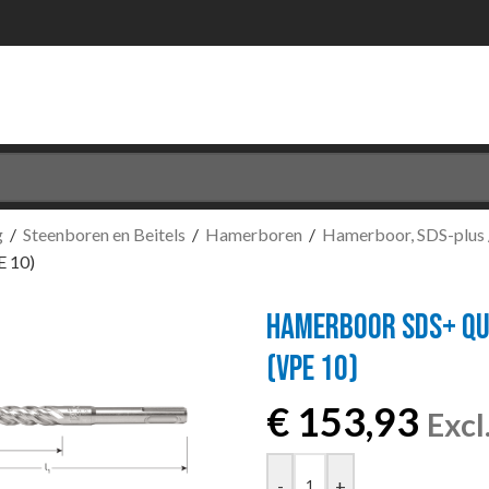
g
/
Steenboren en Beitels
/
Hamerboren
/
Hamerboor, SDS-plus 
 10)
HAMERBOOR SDS+ QU
(VPE 10)
€
153,93
Exc
-
+