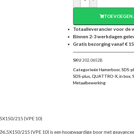
TOEVOEGEN 
Totaalleverancier voor de 
Binnen 2-3 werkdagen gele
Gratis bezorging vanaf € 15
SKU
202.0652B
Categorieën
Hamerboor, SDS-pl
SDS-plus, QUATTRO-X, in box
,
Metaalbewerking
150/215 (VPE 10)
50/215 (VPE 10) is een hoogwaardige boor met geavanceerd