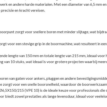
elwerk en andere harde materialen. Met een diameter van 6,5 mm e
precisie en kracht vereisen.
oorpunt zorgt voor snellere boren met minder slijtage, wat bijdra
rgt voor een stevige grip in de boormachine, wat resulteert in ee
de lengte van 150 mm en totale lengte van 215 mm, ideaal voor h
g van 10 stuks, wat ideaal is voor grotere projecten waarbij me
boren van gaten voor ankers, pluggen en andere bevestigingsmidde
e zorgt voor een snelle boorsnelheid, waardoor de boorwerkzaamh
/215 (VPE 10) is de ideale keuze voor professionals die snel,
or biedt zowel prestaties als lange levensduur, ideaal voor veel