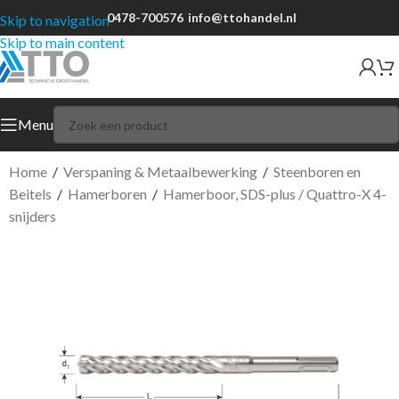
0478-700576
info@ttohandel.nl
Skip to navigation
Skip to main content
Menu
Home
/
Verspaning & Metaalbewerking
/
Steenboren en
Beitels
/
Hamerboren
/
Hamerboor, SDS-plus / Quattro-X 4-
snijders