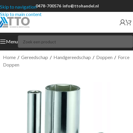
0478-700576
info@ttohandel.nl
Skip to navigation
Skip to main content
Menu
Home
/
Gereedschap
/
Handgereedschap
/
Doppen
/
Force
Doppen