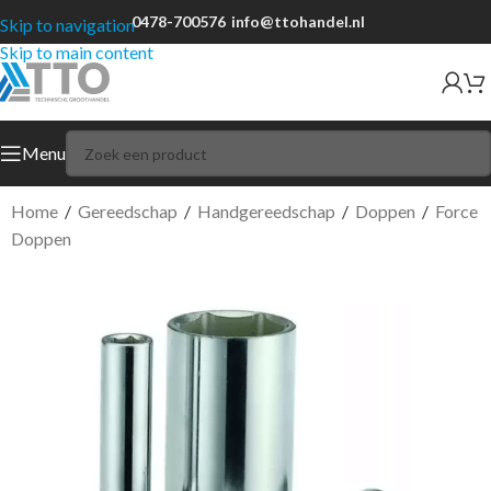
0478-700576
info@ttohandel.nl
Skip to navigation
Skip to main content
Menu
Home
/
Gereedschap
/
Handgereedschap
/
Doppen
/
Force
Doppen