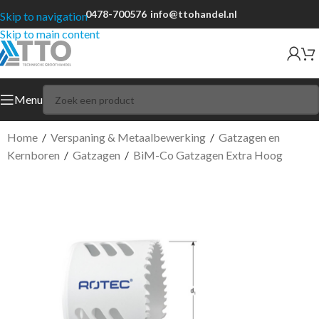
0478-700576
info@ttohandel.nl
Skip to navigation
Skip to main content
Menu
Home
/
Verspaning & Metaalbewerking
/
Gatzagen en
Kernboren
/
Gatzagen
/
BiM-Co Gatzagen Extra Hoog