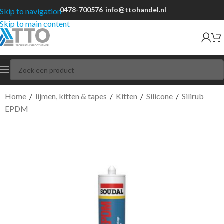
0478-700576
info@ttohandel.nl
Skip to navigation
Skip to main content
Home
/
lijmen, kitten & tapes
/
Kitten
/
Silicone
/
Silirub
EPDM