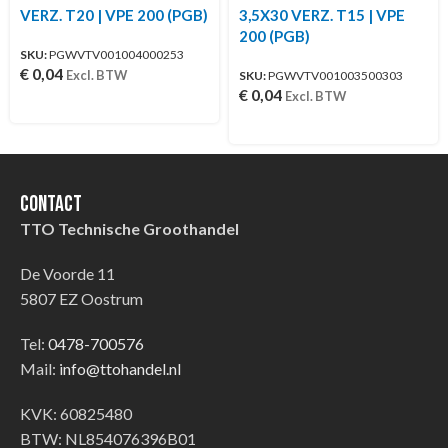
VERZ. T20 | VPE 200 (PGB)
3,5X30 VERZ. T15 | VPE
200 (PGB)
SKU:
PGWVTV001004000253
€
0,04
Excl. BTW
SKU:
PGWVTV001003500303
€
0,04
Excl. BTW
Contact
TTO Technische Groothandel
De Voorde 11
5807 EZ Oostrum
Tel:
0478-700576
Mail:
info@ttohandel.nl
KVK: 60825480
BTW: NL854076396B01