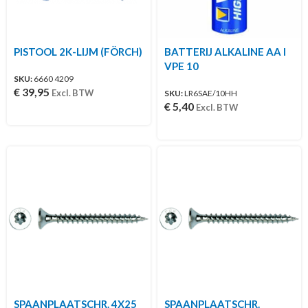
PISTOOL 2K-LIJM (FÖRCH)
BATTERIJ ALKALINE AA I
VPE 10
SKU:
6660 4209
€
39,95
Excl. BTW
SKU:
LR6SAE/10HH
€
5,40
Excl. BTW
SPAANPLAATSCHR. 4X25
SPAANPLAATSCHR.