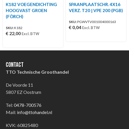
K182 VOEGENDICHTING
SPAANPLAATSCHR. 4X16
HOOGVAST GROEN
VERZ. T20 | VPE 200 (PGB)
(FÖRCH)
SKU:
PGWVTV001004000163
€
0,04
Excl. BTW
SKU:
K182
€
22,00
Excl. BTW
Contact
TTO Technische Groothandel
De Voorde 11
5807 EZ Oostrum
Tel:
0478-700576
Mail:
info@ttohandel.nl
KVK: 60825480