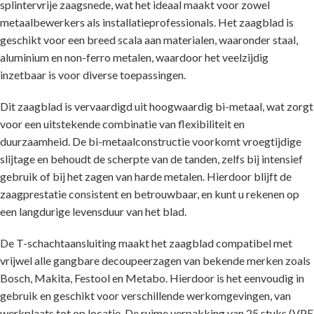
splintervrije zaagsnede, wat het ideaal maakt voor zowel
metaalbewerkers als installatieprofessionals. Het zaagblad is
geschikt voor een breed scala aan materialen, waaronder staal,
aluminium en non-ferro metalen, waardoor het veelzijdig
inzetbaar is voor diverse toepassingen.
Dit zaagblad is vervaardigd uit hoogwaardig bi-metaal, wat zorgt
voor een uitstekende combinatie van flexibiliteit en
duurzaamheid. De bi-metaalconstructie voorkomt vroegtijdige
slijtage en behoudt de scherpte van de tanden, zelfs bij intensief
gebruik of bij het zagen van harde metalen. Hierdoor blijft de
zaagprestatie consistent en betrouwbaar, en kunt u rekenen op
een langdurige levensduur van het blad.
De T-schachtaansluiting maakt het zaagblad compatibel met
vrijwel alle gangbare decoupeerzagen van bekende merken zoals
Bosch, Makita, Festool en Metabo. Hierdoor is het eenvoudig in
gebruik en geschikt voor verschillende werkomgevingen, van
werkplaats tot op locatie. De ruime verpakking van 25 stuks (VPE