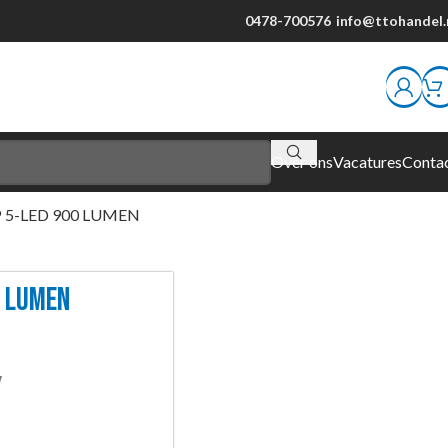
0478-700576
info@ttohandel.
Over ons
Vacatures
Conta
5-LED 900 LUMEN
 LUMEN
W