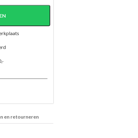
EN
erkplaats
erd
,-
en en retourneren