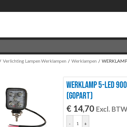
/
Verlichting Lampen Werklampen
/
Werklampen
/
WERKLAMP 
WERKLAMP 5-LED 900
(GOPART)
€
14,70
Excl. BT
-
+