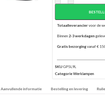
BESTELL
Totaalleverancier
voor de w
Binnen
2-3 werkdagen
gelev
Gratis bezorging
vanaf € 150
SKU
GP5L9L
Categorie
Werklampen
Aanvullende informatie
Bestelling en levering
Ruil