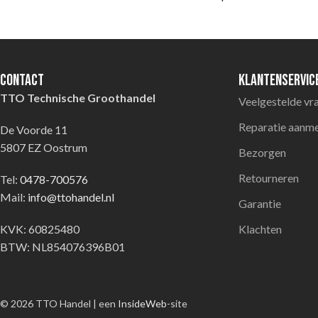
Contact
Klantenservic
TTO Technische Groothandel
Veelgestelde vr
Reparatie aanm
De Voorde 11
5807 EZ Oostrum
Bezorgen
Retourneren
Tel:
0478-700576
Mail:
info@ttohandel.nl
Garantie
KVK: 60825480
Klachten
BTW: NL854076396B01
© 2026 TTO Handel | een
InsideWeb
-site