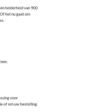
en helderheid van 900
. Of het nu gaat om
es.
meer.
ssing voor
e of om uw bestelling