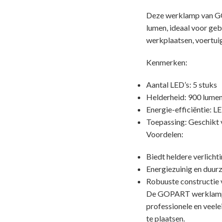
Deze werklamp van GOP
lumen, ideaal voor geb
werkplaatsen, voertui
Kenmerken:
Aantal LED’s: 5 stuks
Helderheid: 900 lumen,
Energie-efficiëntie: L
Toepassing: Geschikt v
Voordelen:
Biedt heldere verlicht
Energiezuinig en duur
Robuuste constructie 
De GOPART werklamp m
professionele en veel
te plaatsen.