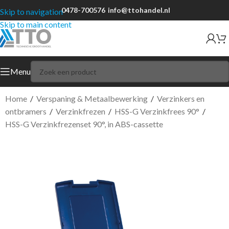
0478-700576
info@ttohandel.nl
Skip to navigation
Skip to main content
Menu
Home
/
Verspaning & Metaalbewerking
/
Verzinkers en
ontbramers
/
Verzinkfrezen
/
HSS-G Verzinkfrees 90°
/
HSS-G Verzinkfrezenset 90°, in ABS-cassette