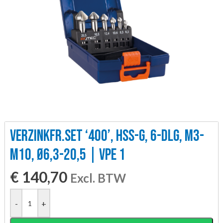
VERZINKFR.SET ‘400’, HSS-G, 6-DLG, M3-
M10, Ø6,3-20,5 | VPE 1
€
140,70
Excl. BTW
-
+