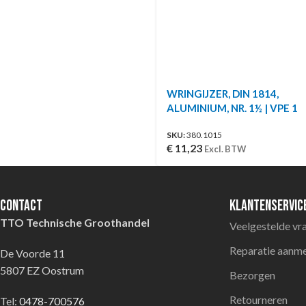
WRINGIJZER, DIN 1814,
ALUMINIUM, NR. 1½ | VPE 1
SKU:
380.1015
€
11,23
Excl. BTW
Contact
Klantenservic
TTO Technische Groothandel
Veelgestelde vr
Reparatie aanm
De Voorde 11
5807 EZ Oostrum
Bezorgen
Retourneren
Tel:
0478-700576