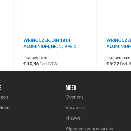
WRINGIJZER, DIN 1814,
WRINGIJZER
ALUMINIUM, NR. 1 | VPE 1
ALUMINIUM, 
SKU:
380.1010
SKU:
380.1000
€
10,86
€
9,22
Excl. BTW
Excl.
e
Meer
agen
Over ons
elden
Vacatures
Nieuws
Algemene voorwaarden