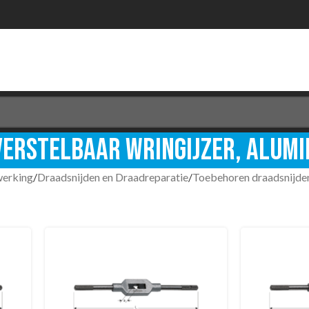
Verstelbaar wringijzer, alumi
werking
/
Draadsnijden en Draadreparatie
/
Toebehoren draadsnijde