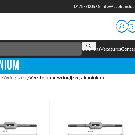
0478-700576
info@ttohandel.
Over ons
Vacatures
Conta
nium
n
/
Wringijzers
/
Verstelbaar wringijzer, aluminium