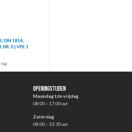
, DIN 1814,
NR. 0 | VPE 1
 BTW
Openingstijden
Maandag t/m vrijdag
08:00 – 17:00 uur
Zaterdag
08:00 – 12:30 uur