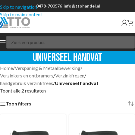
0478-700576
info@ttohandel.nl
Skip to navigation
Skip to main content
Universeel handvat
Home
/
Verspaning & Metaalbewerking
/
Verzinkers en ontbramers
/
Verzinkfrezen
/
handgebruik verzinkfrees
/
Universeel handvat
Toont alle 2 resultaten
Toon filters