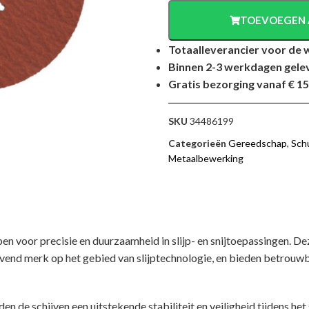
TOEVOEGEN 
Totaalleverancier voor de 
Binnen 2-3 werkdagen gele
Gratis bezorging vanaf € 15
SKU
34486199
Categorieën
Gereedschap
,
Sch
Metaalbewerking
en voor precisie en duurzaamheid in slijp- en snijtoepassingen. D
vend merk op het gebied van slijptechnologie, en bieden betrouwb
n de schijven een uitstekende stabiliteit en veiligheid tijdens het 