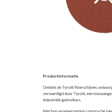
Productinformatie
Ontdek de Tyrolit fiberschijven, ontworp
vervaardigd door Tyrolit, een toonaange
industriële gebruikers.
Met hun vezelversterkte constructie biede