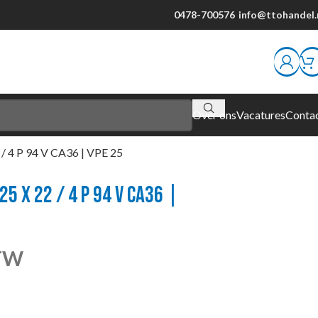
0478-700576
info@ttohandel.
Over ons
Vacatures
Conta
/ 4 P 94 V CA36 | VPE 25
25 X 22 / 4 P 94 V CA36 |
BTW