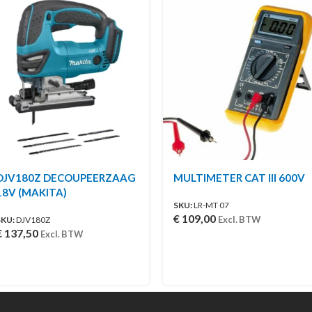
DJV180Z DECOUPEERZAAG
MULTIMETER CAT III 600V
18V (MAKITA)
SKU:
LR-MT 07
€
109,00
Excl. BTW
SKU:
DJV180Z
€
137,50
Excl. BTW