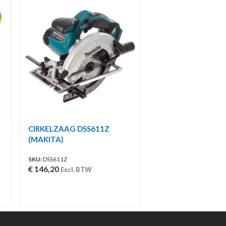
CIRKELZAAG DSS611Z
(MAKITA)
SKU:
DSS611Z
€
146,20
Excl. BTW