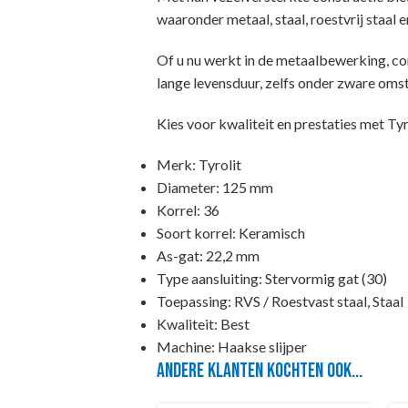
waaronder metaal, staal, roestvrij staal 
Of u nu werkt in de metaalbewerking, con
lange levensduur, zelfs onder zware oms
Kies voor kwaliteit en prestaties met Tyro
Merk: Tyrolit
Diameter: 125 mm
Korrel: 36
Soort korrel: Keramisch
As-gat: 22,2 mm
Type aansluiting: Stervormig gat (30)
Toepassing: RVS / Roestvast staal, Staal
Kwaliteit: Best
Machine: Haakse slijper
Andere klanten kochten ook...