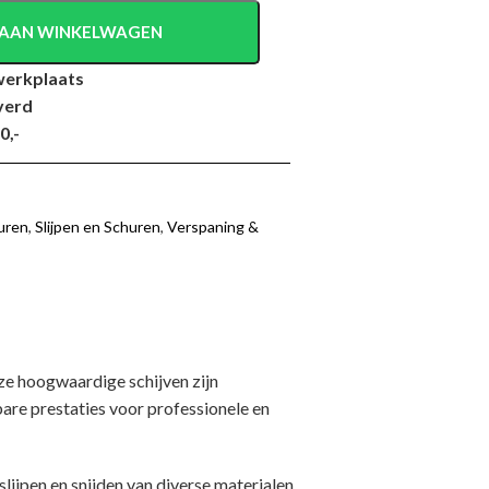
AAN WINKELWAGEN
werkplaats
verd
0,-
uren
,
Slijpen en Schuren
,
Verspaning &
eze hoogwaardige schijven zijn
are prestaties voor professionele en
slijpen en snijden van diverse materialen,