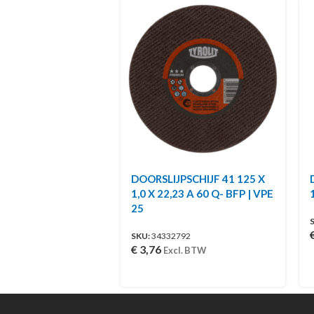
DOORSLIJPSCHIJF 41 125 X
1,0 X 22,23 A 60 Q- BFP | VPE
25
SKU:
34332792
€
3,76
Excl. BTW