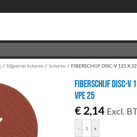
g
/
Slijpen en Schuren
/
Schuren
/
FIBERSCHIJF DISC-V 125 X 22 
FIBERSCHIJF DISC-V 1
VPE 25
€
2,14
Excl. 
-
+