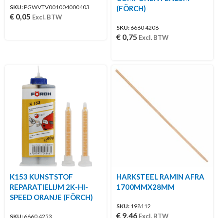
SKU:
PGWVTV001004000403
(FÖRCH)
€
0,05
Excl. BTW
SKU:
6660 4208
€
0,75
Excl. BTW
K153 KUNSTSTOF
HARKSTEEL RAMIN AFRA
REPARATIELIJM 2K-HI-
1700MMX28MM
SPEED ORANJE (FÖRCH)
SKU:
198112
€
9,46
Excl. BTW
SKU:
6660 4253