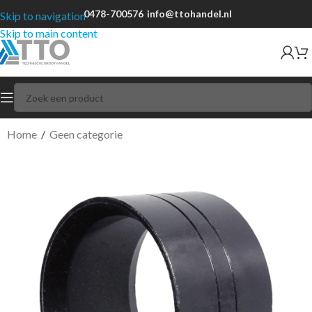
0478-700576
info@ttohandel.nl
Skip to navigation
Skip to main content
Home
/
Geen categorie