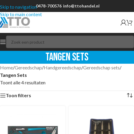
0478-700576
info@ttohandel.nl
Skip to navigation
Skip to main content
Tangen Sets
Home
/
Gereedschap
/
Handgereedschap
/
Gereedschap sets
/
Tangen Sets
Toont alle 4 resultaten
Toon filters