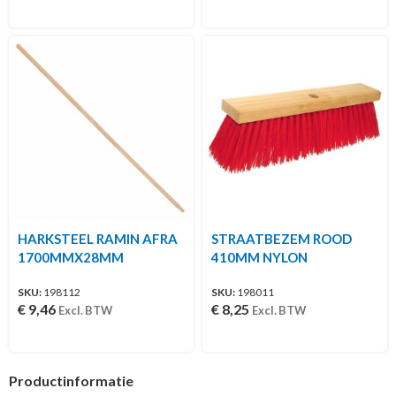
HARKSTEEL RAMIN AFRA
STRAATBEZEM ROOD
1700MMX28MM
410MM NYLON
SKU:
198112
SKU:
198011
€
9,46
€
8,25
Excl. BTW
Excl. BTW
Productinformatie