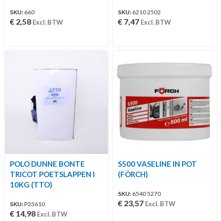
SKU:
660
SKU:
6210 2502
€
2,58
€
7,47
Excl. BTW
Excl. BTW
POLO DUNNE BONTE
S500 VASELINE IN POT
TRICOT POETSLAPPEN I
(FÖRCH)
10KG (TTO)
SKU:
6540 5270
€
23,57
Excl. BTW
SKU:
P23610
€
14,98
Excl. BTW