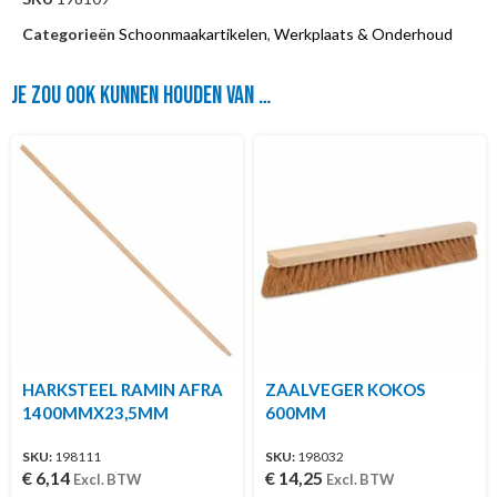
Categorieën
Schoonmaakartikelen
,
Werkplaats & Onderhoud
Je zou ook kunnen houden van …
HARKSTEEL RAMIN AFRA
ZAALVEGER KOKOS
1400MMX23,5MM
600MM
SKU:
198111
SKU:
198032
€
6,14
€
14,25
Excl. BTW
Excl. BTW