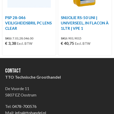
PSP 28-046
SNIJOLIE RS-50 UNI |
VEILIGHEIDSBRIL PC LENS
UNIVERSEEL, IN FLACON À
CLEAR
1LTR | VPE 1
SKU:
7.01.28.046.00
SKU:
901.9015
€
3,38
€
40,75
Excl. BTW
Excl. BTW
Contact
TTO Technische Groothandel
De Voorde 11
5807 EZ Oostrum
Tel:
0478-700576
Mail:
info@ttohandel.nl