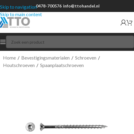
0478-700576
info@ttohandel.nl
Skip to navigation
Skip to main content
Home
/
Bevestigingsmaterialen
/
Schroeven
/
Houtschroeven
/
Spaanplaatschroeven