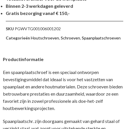
Binnen 2-3 werkdagen geleverd
Gratis bezorging vanaf € 150,-
SKU
PGWVTG001006001202
Categorieën
Houtschroeven
,
Schroeven
,
Spaanplaatschroeven
Productinformatie
Een spaanplaatschroef is een speciaal ontworpen
bevestigingsmiddel dat ideaal is voor het vastzetten van
spaanplaat en andere houtmaterialen. Deze schroeven bieden
betrouwbare prestaties en duurzaamheid, waardoor ze een
favoriet zijn in zowel professionele als doe-het-zelf
houtbewerkingsprojecten.
Spaanplaatschr. zijn doorgaans gemaakt van gehard staal of
verzinkt staal, wat zorgt voor uitstekende sterkte en