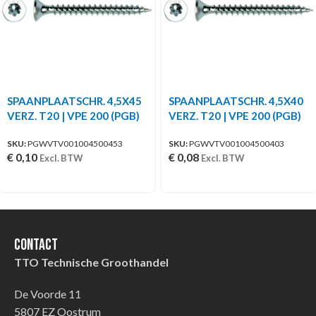
SPAANPLAATSCHR. 4,5X45
SPAANPLAATSCHR. 4,5X40
VERZ. T20 | VPE 200 (PGB)
VERZ. T20 | VPE 200 (PGB)
SKU:
PGWVTV001004500453
SKU:
PGWVTV001004500403
€
0,10
€
0,08
Excl. BTW
Excl. BTW
Contact
TTO Technische Groothandel
De Voorde 11
5807 EZ Oostrum