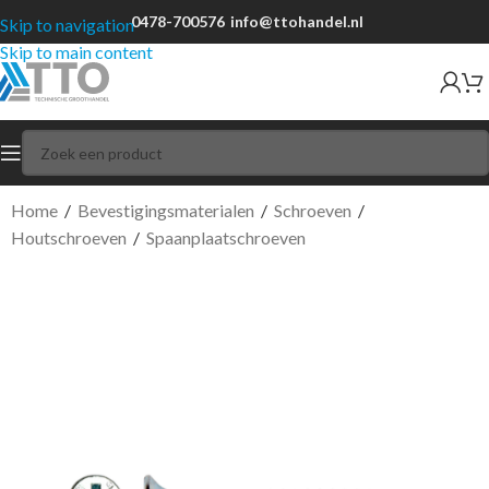
0478-700576
info@ttohandel.nl
Skip to navigation
Skip to main content
Home
/
Bevestigingsmaterialen
/
Schroeven
/
Houtschroeven
/
Spaanplaatschroeven