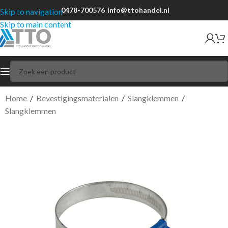
0478-700576
info@ttohandel.nl
Skip to navigation
Skip to main content
Home
/
Bevestigingsmaterialen
/
Slangklemmen
/
Slangklemmen