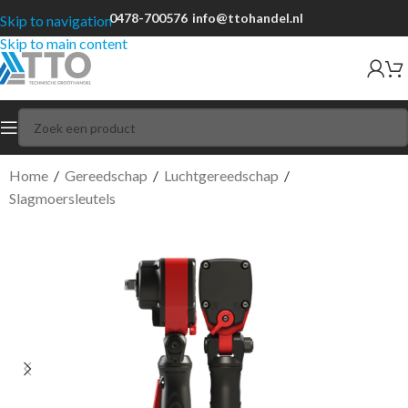
0478-700576
info@ttohandel.nl
Skip to navigation
Skip to main content
Home
/
Gereedschap
/
Luchtgereedschap
/
Slagmoersleutels