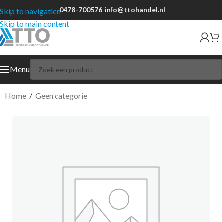
0478-700576
info@ttohandel.nl
Skip to navigation
Skip to main content
Menu
Home
/
Geen categorie