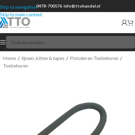
0478-700576
info@ttohandel.nl
Skip to navigation
Skip to main content
Home
/
lijmen, kitten & tapes
/
Pistolen en Toebehoren
/
Toebehoren