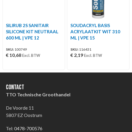
SILIRUB 2S SANITAIR
SOUDACRYL BASIS
SILICONE KIT NEUTRAAL
ACRYLAATKIT WIT 310
600 ML | VPE 12
ML | VPE 15
SKU:
100749
SKU:
116431
€
10,68
€
2,19
Excl. BTW
Excl. BTW
Contact
TTO Technische Groothandel
De Voorde 11
5807 EZ Oostrum
Tel:
0478-700576