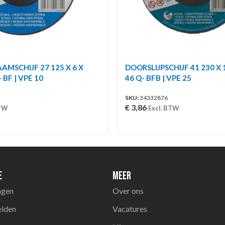
AMSCHIJF 27 125 X 6 X
DOORSLIJPSCHIJF 41 230 X 1
- BF | VPE 10
46 Q- BFB | VPE 25
SKU:
34332876
€
3,86
BTW
Excl. BTW
e
Meer
agen
Over ons
elden
Vacatures