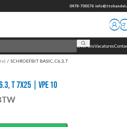
0478-700576
info@ttohandel.
Over ons
Vacatures
Conta
orx)
/
SCHROEFBIT BASIC, C6.3, T
6.3, T 7X25 | VPE 10
 BTW