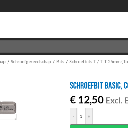
hap
/
Schroefgereedschap
/
Bits
/
Schroefbits T / T-T 25mm (T
SCHROEFBIT BASIC, C
€
12,50
Excl.
-
+