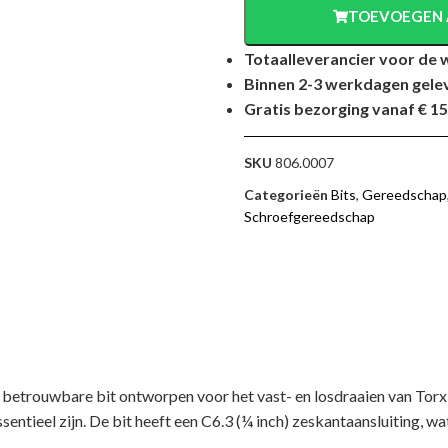
TOEVOEGEN 
Totaalleverancier voor de 
Binnen 2-3 werkdagen gele
Gratis bezorging vanaf € 15
SKU
806.0007
Categorieën
Bits
,
Gereedschap
Schroefgereedschap
trouwbare bit ontworpen voor het vast- en losdraaien van Torx 
entieel zijn. De bit heeft een C6.3 (¼ inch) zeskantaansluiting, w