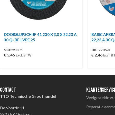
DOORSLIJPSCHIJF 41 230 X 3,0 X 22,23 A
BASIC AFBRA
30 Q- BF | VPE 25
22,23 A 30 Q
SKU:
223002
SKU:
222860
€
3,46
€
2,46
Excl. BTW
Excl. 
Contact
Klantenservic
TTO Technische Groothandel
Veelgestelde vr
Reparatie aanm
De Voorde 11
5807 EZ Oostrum