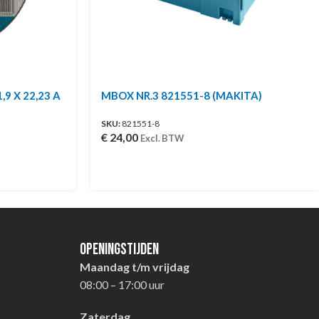
,9 X 22,23 A
MBOX NR.3 821551-8 (MAKITA)
SKU:
821551-8
€
24,00
Excl. BTW
Openingstijden
Maandag t/m vrijdag
08:00 – 17:00 uur
Zaterdag