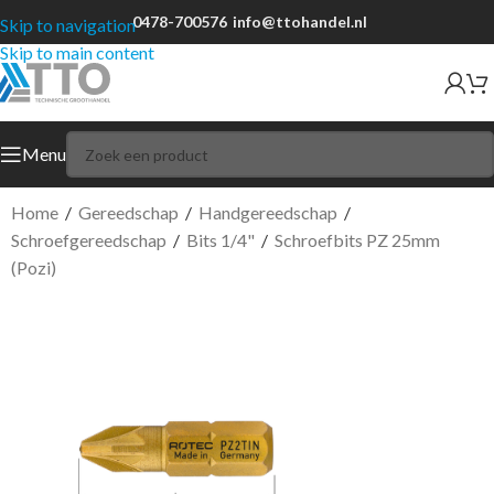
0478-700576
info@ttohandel.nl
Skip to navigation
Skip to main content
Menu
Home
/
Gereedschap
/
Handgereedschap
/
Schroefgereedschap
/
Bits 1/4"
/
Schroefbits PZ 25mm
(Pozi)