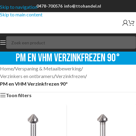
0478-700576
info@ttohandel.nl
Skip to navigation
Skip to main content
PM en VHM Verzinkfrezen 90°
Home
/
Verspaning & Metaalbewerking
/
Verzinkers en ontbramers
/
Verzinkfrezen
/
PM en VHM Verzinkfrezen 90°
Toon filters