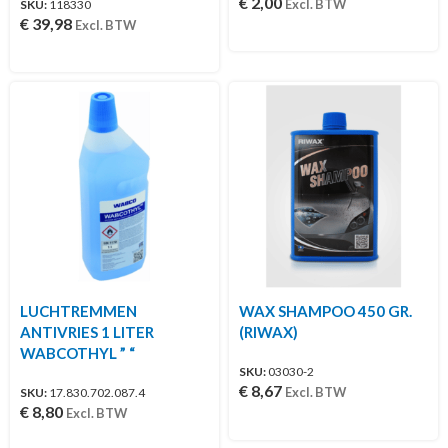
€
2,00
Excl. BTW
SKU:
118330
€
39,98
Excl. BTW
LUCHTREMMEN
WAX SHAMPOO 450 GR.
ANTIVRIES 1 LITER
(RIWAX)
WABCOTHYL ” “
SKU:
03030-2
€
8,67
Excl. BTW
SKU:
17.830.702.087.4
€
8,80
Excl. BTW