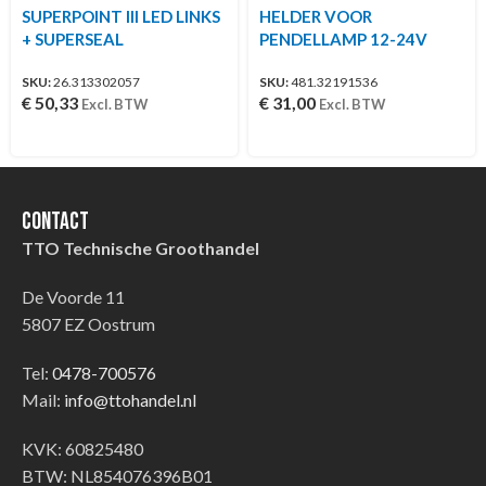
SUPERPOINT III LED LINKS
HELDER VOOR
+ SUPERSEAL
PENDELLAMP 12-24V
SKU:
26.313302057
SKU:
481.32191536
€
50,33
€
31,00
Excl. BTW
Excl. BTW
Contact
TTO Technische Groothandel
De Voorde 11
5807 EZ Oostrum
Tel:
0478-700576
Mail:
info@ttohandel.nl
KVK: 60825480
BTW: NL854076396B01