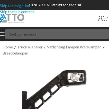
0478-700576
info@ttohandel.nl
Skip to navigation
Skip to main content
Home
/
Truck & Trailer
/
Verlichting Lampen Werklampen
/
Breedtelampen