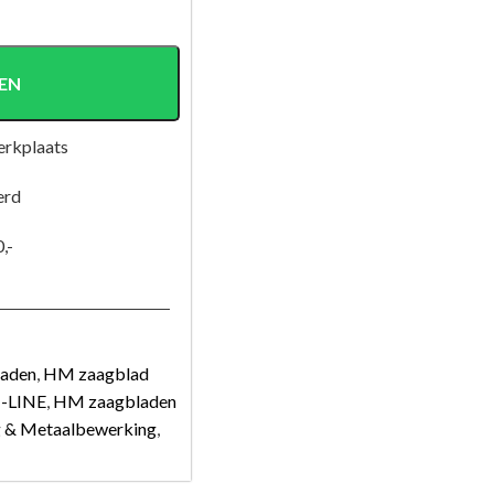
EN
erkplaats
erd
,-
laden
,
HM zaagblad
I-LINE
,
HM zaagbladen
g & Metaalbewerking
,