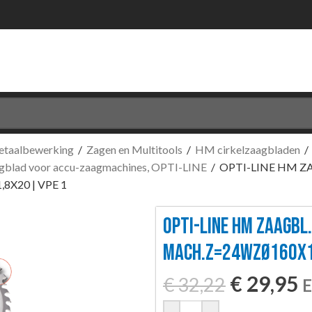
etaalbewerking
/
Zagen en Multitools
/
HM cirkelzaagbladen
/
blad voor accu-zaagmachines, OPTI-LINE
/
OPTI-LINE HM Z
X20 | VPE 1
OPTI-LINE HM ZAAGBL.
MACH.Z=24WZØ160X1,
€
29,95
€
32,22
E