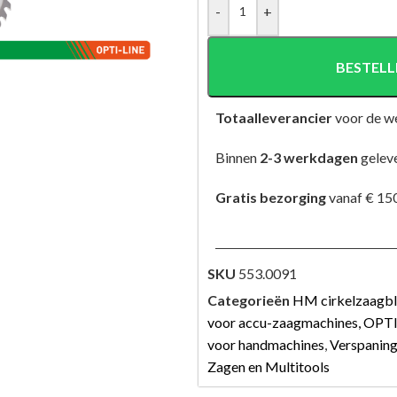
-
+
BESTELL
Totaalleverancier
voor de w
Binnen
2-3 werkdagen
gelev
Gratis bezorging
vanaf € 150
SKU
553.0091
Categorieën
HM cirkelzaagb
voor accu-zaagmachines, OPT
voor handmachines
,
Verspanin
Zagen en Multitools