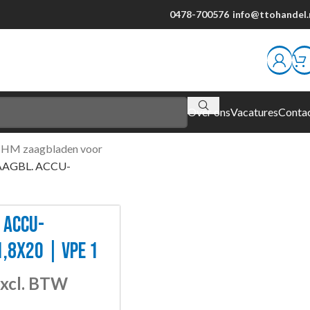
0478-700576
info@ttohandel.
Over ons
Vacatures
Conta
HM zaagbladen voor
AAGBL. ACCU-
 ACCU-
8X20 | VPE 1
xcl. BTW