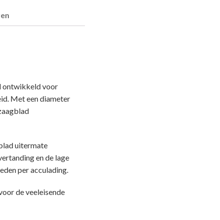
ren
 ontwikkeld voor
eid. Met een diameter
 zaagblad
blad uitermate
vertanding en de lage
eden per acculading.
voor de veeleisende