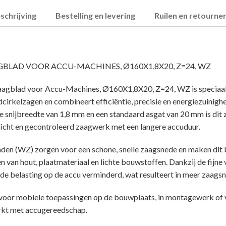
schrijving
Bestelling en levering
Ruilen en retourne
GBLAD VOOR ACCU-MACHINES, Ø160X1,8X20, Z=24, WZ
gblad voor Accu-Machines, Ø160X1,8X20, Z=24, WZ is speciaal
irkelzagen en combineert efficiëntie, precisie en energiezuinigh
e snijbreedte van 1,8 mm en een standaard asgat van 20 mm is dit
licht en gecontroleerd zaagwerk met een langere accuduur.
den (WZ) zorgen voor een schone, snelle zaagsnede en maken dit 
n van hout, plaatmateriaal en lichte bouwstoffen. Dankzij de fijne 
e belasting op de accu verminderd, wat resulteert in meer zaagsn
l voor mobiele toepassingen op de bouwplaats, in montagewerk of 
rkt met accugereedschap.