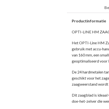
Be
Productinformatie
OPTI-LINE HM ZAA
Het OPTI-Line HM Zaa
gebruik met accu-handc
van 160 mm, een small
geoptimaliseerd voor 
De 24 hardmetalen tan
geschikt voor het zage
zaagweerstand wordt d
Dit zaagblad is ideaa
doe-het-zelver die we