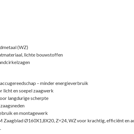
rdmetaal (WZ)
atmateriaal, lichte bouwstoffen
andcirkelzagen
 accugereedschap – minder energieverbruik
r licht en soepel zaagwerk
oor langdurige scherpte
 zaagsneden
gebruik en montagewerk
 Zaagblad Ø160X1,8X20, Z=24, WZ voor krachtig, efficiënt en ac
.