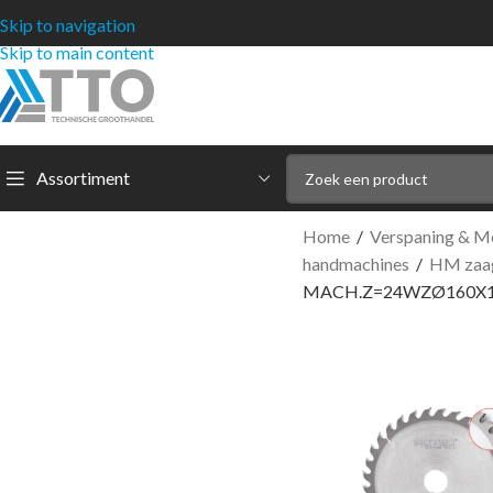
Skip to navigation
Skip to main content
Assortiment
Home
/
Verspaning & M
handmachines
/
HM zaag
MACH.Z=24WZØ160X1,8