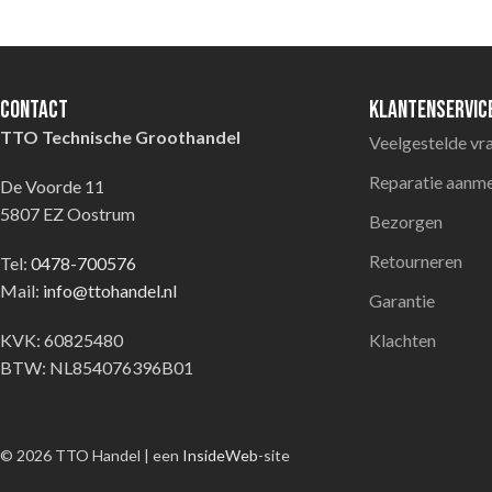
Contact
Klantenservic
TTO Technische Groothandel
Veelgestelde vr
Reparatie aanm
De Voorde 11
5807 EZ Oostrum
Bezorgen
Retourneren
Tel:
0478-700576
Mail:
info@ttohandel.nl
Garantie
KVK: 60825480
Klachten
BTW: NL854076396B01
© 2026 TTO Handel | een
InsideWeb
-site