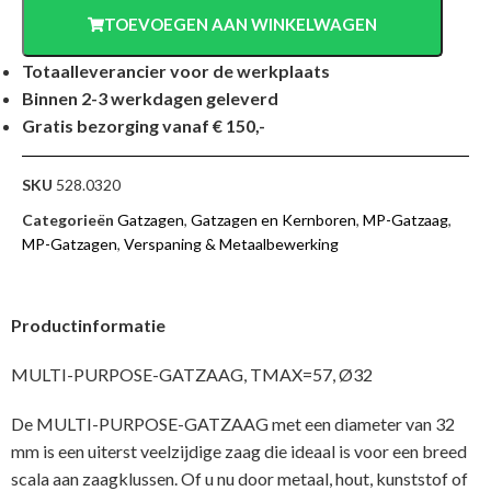
TOEVOEGEN AAN WINKELWAGEN
Totaalleverancier voor de werkplaats
Binnen 2-3 werkdagen geleverd
Gratis bezorging vanaf € 150,-
SKU
528.0320
Categorieën
Gatzagen
,
Gatzagen en Kernboren
,
MP-Gatzaag
,
MP-Gatzagen
,
Verspaning & Metaalbewerking
Productinformatie
MULTI-PURPOSE-GATZAAG, TMAX=57, Ø32
De MULTI-PURPOSE-GATZAAG met een diameter van 32
mm is een uiterst veelzijdige zaag die ideaal is voor een breed
scala aan zaagklussen. Of u nu door metaal, hout, kunststof of