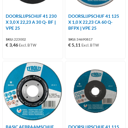
DOORSLIJPSCHIJF 41 230
DOORSLIJPSCHIJF 41 125
X 3,0 X 22,23 A 30 Q- BF |
X 1,0 X 22,23 CA 60 Q-
VPE 25
BFPX | VPE 25
SKU:
223002
SKU:
34690817
€
3,46
€
5,11
Excl. BTW
Excl. BTW
BASIC AFBRAAMSCHIJF
DOORSLIJPSCHIJF 41 115