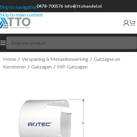
0478-700576
info@ttohandel.nl
Skip to navigation
Skip to main content
Home
/
Verspaning & Metaalbewerking
/
Gatzagen en
Kernboren
/
Gatzagen
/
MP-Gatzagen