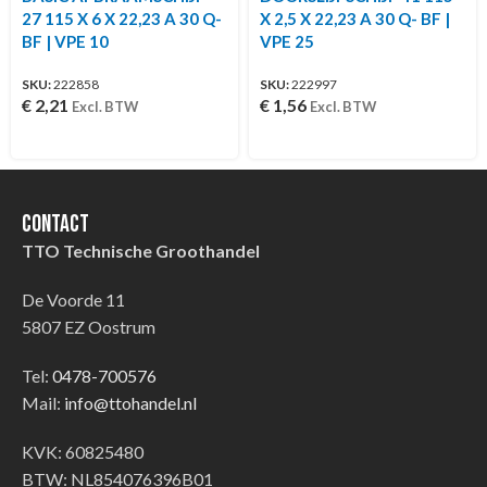
27 115 X 6 X 22,23 A 30 Q-
X 2,5 X 22,23 A 30 Q- BF |
BF | VPE 10
VPE 25
SKU:
222858
SKU:
222997
€
2,21
€
1,56
Excl. BTW
Excl. BTW
Contact
TTO Technische Groothandel
De Voorde 11
5807 EZ Oostrum
Tel:
0478-700576
Mail:
info@ttohandel.nl
KVK: 60825480
BTW: NL854076396B01