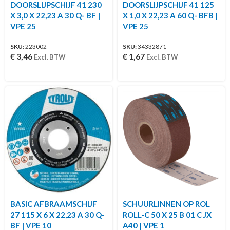
DOORSLIJPSCHIJF 41 230
DOORSLIJPSCHIJF 41 125
X 3,0 X 22,23 A 30 Q- BF |
X 1,0 X 22,23 A 60 Q- BFB |
VPE 25
VPE 25
SKU:
223002
SKU:
34332871
€
3,46
€
1,67
Excl. BTW
Excl. BTW
BASIC AFBRAAMSCHIJF
SCHUURLINNEN OP ROL
27 115 X 6 X 22,23 A 30 Q-
ROLL-C 50 X 25 B 01 C JX
BF | VPE 10
A40 | VPE 1