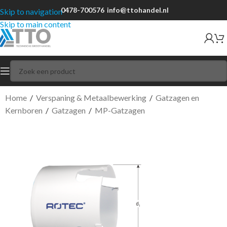
0478-700576
info@ttohandel.nl
Skip to navigation
Skip to main content
Home
/
Verspaning & Metaalbewerking
/
Gatzagen en
Kernboren
/
Gatzagen
/
MP-Gatzagen