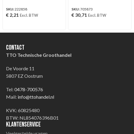
SKU:
222858
SKU:
705873
€
2,21
€
30,71
Excl. BTW
Excl. BTW
Contact
TTO Technische Groothandel
De Voorde 11
5807 EZ Oostrum
Tel:
0478-700576
Mail:
info@ttohandel.nl
KVK: 60825480
BTW: NL854076396B01
Klantenservice
Veelgestelde vragen