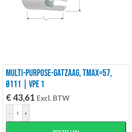
MULTI-PURPOSE-GATZAAG, TMAX=57,
Ø111 | VPE 1
€
43,61
Excl. BTW
-
+
BESTELLEN