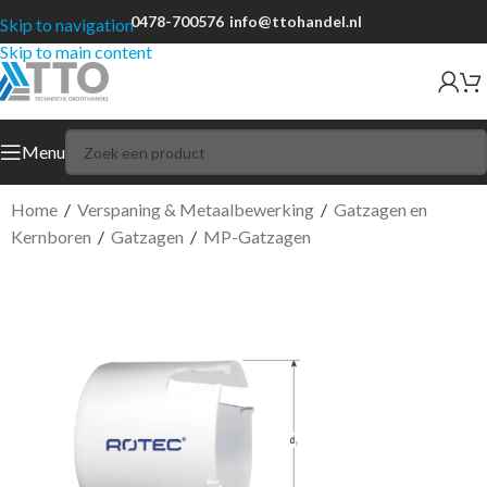
0478-700576
info@ttohandel.nl
Skip to navigation
Skip to main content
Menu
Home
/
Verspaning & Metaalbewerking
/
Gatzagen en
Kernboren
/
Gatzagen
/
MP-Gatzagen