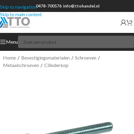
0478-700576
info@ttohandel.nl
Skip to navigation
Skip to main content
Menu
Home
/
Bevestigingsmaterialen
/
Schroeven
/
Metaalschroeven
/
Cilinderkop