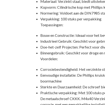
Materiaal: Verzinkt staal, biedt uitste
Kopvorm: Cilindrische kop met Phillips k
Normering: Voldoet aan de DIN7985 st
Verpakking: 100 stuks per verpakking
Toepassingen:
Bouw en Constructie: Ideaal voor het be
Industrieel Gebruik: Geschikt voor gebru
Doe-het-zelf Projecten: Perfect voor div
Binnengebruik: Geschikt voor droge en 
Voordelen:
Corrosiebestendigheid: Het verzinkte st
Eenvoudige installatie: De Phillips kru
boormachine
Sterkte en Duurzaamheid: De schroef bie
Praktische verpakking: Met 100 stuks p
De metaalschroef CKKK. M4x40 Verzinkt 
corrosie, met een gemakkelijke installat