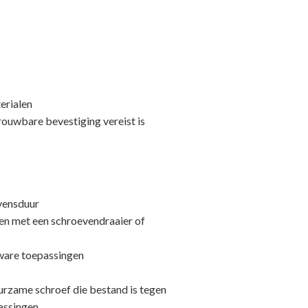
erialen
trouwbare bevestiging vereist is
evensduur
ren met een schroevendraaier of
zware toepassingen
urzame schroef die bestand is tegen
assingen.