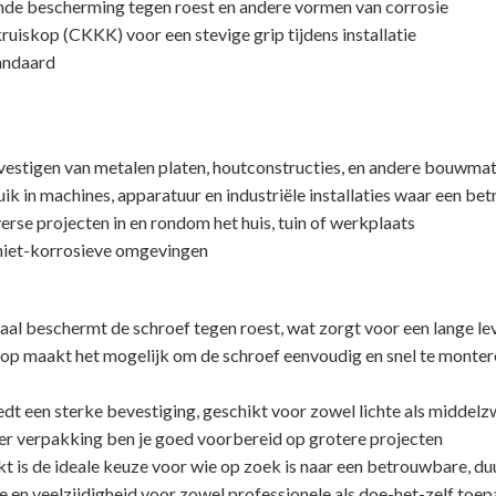
kende bescherming tegen roest en andere vormen van corrosie
ruiskop (CKKK) voor een stevige grip tijdens installatie
andaard
vestigen van metalen platen, houtconstructies, en andere bouwmat
ik in machines, apparatuur en industriële installaties waar een be
erse projecten in en rondom het huis, tuin of werkplaats
niet-korrosieve omgevingen
aal beschermt de schroef tegen roest, wat zorgt voor een lange l
iskop maakt het mogelijk om de schroef eenvoudig en snel te monte
dt een sterke bevestiging, geschikt voor zowel lichte als middel
er verpakking ben je goed voorbereid op grotere projecten
is de ideale keuze voor wie op zoek is naar een betrouwbare, du
ie en veelzijdigheid voor zowel professionele als doe-het-zelf toep