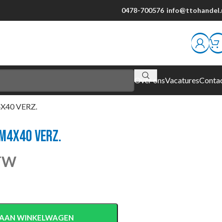
0478-700576
info@ttohandel.
Over ons
Vacatures
Conta
X40 VERZ.
M4X40 VERZ.
BTW
AAN WINKELWAGEN