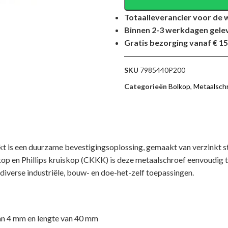
Totaalleverancier voor de 
Binnen 2-3 werkdagen gele
Gratis bezorging vanaf € 15
SKU
7985440P200
Categorieën
Bolkop
,
Metaalsch
is een duurzame bevestigingsoplossing, gemaakt van verzinkt st
e kop en Phillips kruiskop (CKKK) is deze metaalschroef eenvoudig 
 diverse industriële, bouw- en doe-het-zelf toepassingen.
n 4 mm en lengte van 40 mm