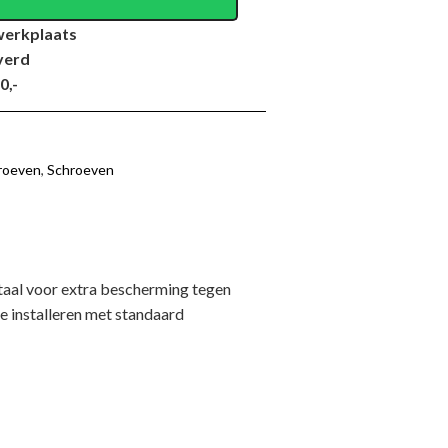
werkplaats
verd
0,-
roeven
,
Schroeven
aal voor extra bescherming tegen
te installeren met standaard