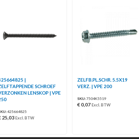
425664825 |
ZELFB.PL.SCHR. 5.5X19
ZELFTAPPENDE SCHROEF
VERZ. | VPE 200
VERZONKEN LENSKOP | VPE
SKU:
7504K5519
250
€
0,07
Excl. BTW
SKU:
425664825
€
25,03
Excl. BTW