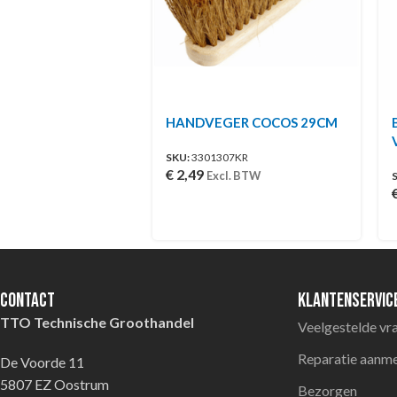
HANDVEGER COCOS 29CM
SKU:
3301307KR
€
2,49
Excl. BTW
Contact
Klantenservic
TTO Technische Groothandel
Veelgestelde vr
Reparatie aanm
De Voorde 11
5807 EZ Oostrum
Bezorgen