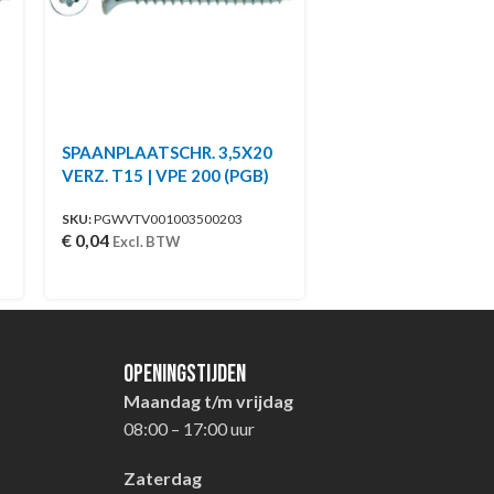
SPAANPLAATSCHR. 3,5X20
VERZ. T15 | VPE 200 (PGB)
SKU:
PGWVTV001003500203
€
0,04
Excl. BTW
Openingstijden
Maandag t/m vrijdag
08:00 – 17:00 uur
Zaterdag