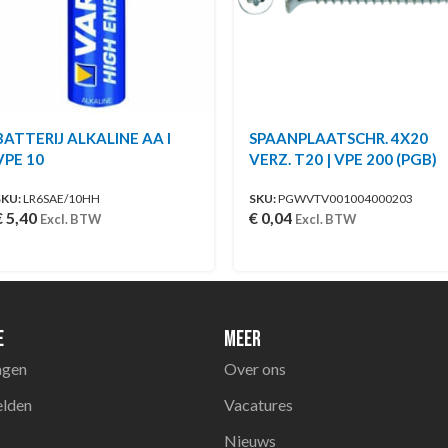
BATTERIJ ALKALINE AA I
SPAANPLAATSCHR. 4X20
VPE 10
VERZ. T20 | VPE 200 (PGB)
SKU:
LR6SAE/10HH
SKU:
PGWVTV001004000203
€
5,40
€
0,04
Excl. BTW
Excl. BTW
e
Meer
agen
Over ons
elden
Vacatures
Nieuws