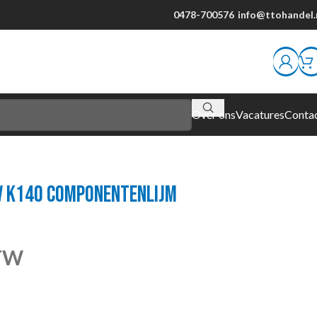
0478-700576
info@ttohandel.
Over ons
Vacatures
Conta
V K140 COMPONENTENLIJM
BTW