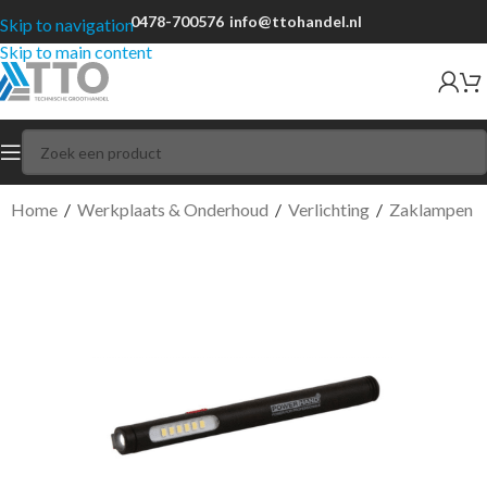
0478-700576
info@ttohandel.nl
Skip to navigation
Skip to main content
Home
/
Werkplaats & Onderhoud
/
Verlichting
/
Zaklampen