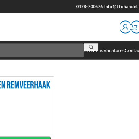
0478-700576
info@ttohandel.
Over ons
Vacatures
Conta
EN REMVEERHAAK