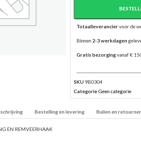
BESTELL
Totaalleverancier
voor de w
Binnen
2-3 werkdagen
gelev
Gratis bezorging
vanaf € 150
SKU
9B0304
Categorie
Geen categorie
schrijving
Bestelling en levering
Ruilen en retourne
NG EN REMVEERHAAK