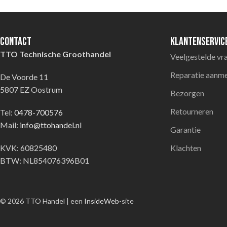
Contact
Klantenservic
TTO Technische Groothandel
Veelgestelde vr
Reparatie aanm
De Voorde 11
5807 EZ Oostrum
Bezorgen
Retourneren
Tel:
0478-700576
Mail:
info@ttohandel.nl
Garantie
KVK: 60825480
Klachten
BTW: NL854076396B01
© 2026 TTO Handel | een
InsideWeb
-site