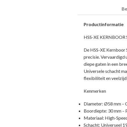
Be
Productinformatie
HSS-XE KERNBOOR SIL
De HSS-XE Kernboor Si
precisie. Vervaardigd 
diepe gaten in een bre
Universele schacht maa
flexibiliteit en veelz
Kenmerken
Diameter: Ø58 mm – Ge
Boordiepte: 30 mm – Pe
Materiaal: High-Speed
Schacht: Universeel 19