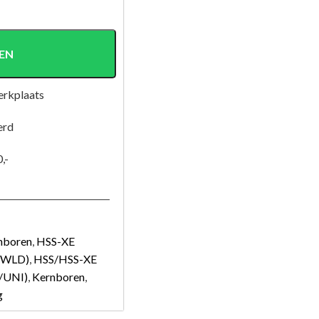
EN
erkplaats
erd
,-
nboren
,
HSS-XE
(WLD)
,
HSS/HSS-XE
/UNI)
,
Kernboren
,
g