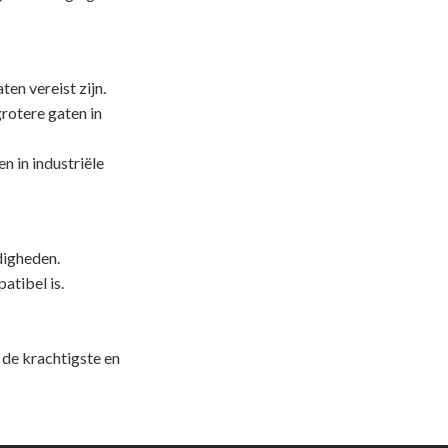
n vereist zijn.
grotere gaten in
 in industriële
digheden.
atibel is.
e krachtigste en