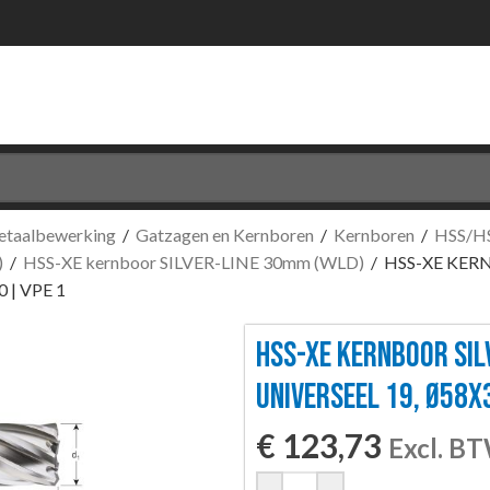
etaalbewerking
/
Gatzagen en Kernboren
/
Kernboren
/
HSS/HS
)
/
HSS-XE kernboor SILVER-LINE 30mm (WLD)
/
HSS-XE KERN
 | VPE 1
HSS-XE KERNBOOR SIL
UNIVERSEEL 19, Ø58X
€
123,73
Excl. B