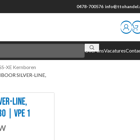
0478-700576
info@ttohandel.
Over ons
Vacatures
Conta
S-XE Kernboren
BOOR SILVER-LINE,
VER-LINE,
30 | VPE 1
TW