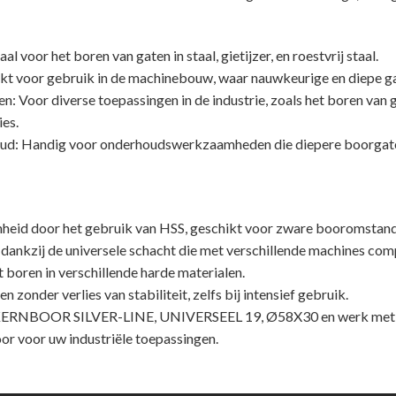
 voor het boren van gaten in staal, gietijzer, en roestvrij staal.
 voor gebruik in de machinebouw, waar nauwkeurige en diepe gate
en: Voor diverse toepassingen in de industrie, zoals het boren van 
es.
ud: Handig voor onderhoudswerkzaamheden die diepere boorgaten
heid door het gebruik van HSS, geschikt voor zware booromstan
k dankzij de universele schacht die met verschillende machines comp
t boren in verschillende harde materialen.
zonder verlies van stabiliteit, zelfs bij intensief gebruik.
 KERNBOOR SILVER-LINE, UNIVERSEEL 19, Ø58X30 en werk met d
r voor uw industriële toepassingen.