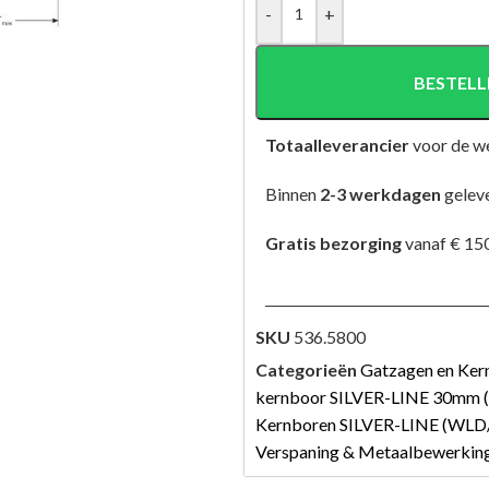
-
+
BESTELL
Totaalleverancier
voor de w
Binnen
2-3 werkdagen
gelev
Gratis bezorging
vanaf € 150
SKU
536.5800
Categorieën
Gatzagen en Ker
kernboor SILVER-LINE 30mm 
Kernboren SILVER-LINE (WLD
Verspaning & Metaalbewerkin