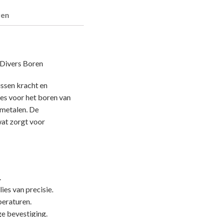
ren
Divers Boren
ssen kracht en
ies voor het boren van
 metalen. De
wat zorgt voor
.
es van precisie.
peraturen.
ge bevestiging.