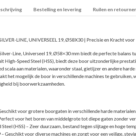
schrijving
Bestelling en levering
Ruilen en retourne
VER-LINE, UNIVERSEEL 19, Ø58X30 | Precisie en Kracht voor 
lver-Line, Universeel 19, Ø58×30 mm biedt de perfecte balans tu
uit High-Speed Steel (HSS), biedt deze boor uitzonderlijke prestat
ed scala aan materialen, waaronder staal, gietijzer en andere harde
kt het mogelijk de boor in verschillende machines te gebruiken, 
ijdigheid bij boorwerkzaamheden.
schikt voor grotere boorgaten in verschillende harde materialen
rfect voor het boren van middelgrote tot diepe gaten zonder verli
 Steel (HSS) – Zeer duurzaam, bestand tegen slijtage en hoge tem
 – Geschikt voor diverse machines en zorgt voor een veilige, stevi