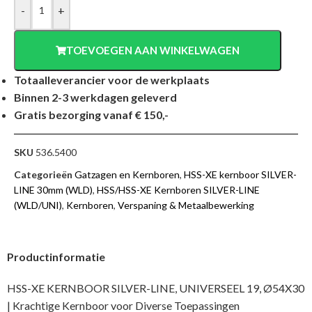
-
+
TOEVOEGEN AAN WINKELWAGEN
Totaalleverancier voor de werkplaats
Binnen 2-3 werkdagen geleverd
Gratis bezorging vanaf € 150,-
SKU
536.5400
Categorieën
Gatzagen en Kernboren
,
HSS-XE kernboor SILVER-
LINE 30mm (WLD)
,
HSS/HSS-XE Kernboren SILVER-LINE
(WLD/UNI)
,
Kernboren
,
Verspaning & Metaalbewerking
Productinformatie
HSS-XE KERNBOOR SILVER-LINE, UNIVERSEEL 19, Ø54X30
| Krachtige Kernboor voor Diverse Toepassingen