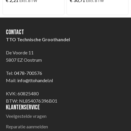
€
2,21
€
30,71
Excl. BTW
Excl. BTW
Contact
TTO Technische Groothandel
De Voorde 11
5807 EZ Oostrum
Tel:
0478-700576
Mail:
info@ttohandel.nl
KVK: 60825480
BTW: NL854076396B01
Klantenservice
Veelgestelde vragen
Reparatie aanmelden