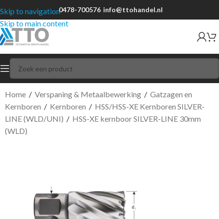
0478-700576
info@ttohandel.nl
Skip to navigation
Skip to main content
Home
/
Verspaning & Metaalbewerking
/
Gatzagen en
Kernboren
/
Kernboren
/
HSS/HSS-XE Kernboren SILVER-
LINE (WLD/UNI)
/
HSS-XE kernboor SILVER-LINE 30mm
(WLD)