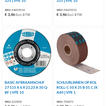
325 | VPE 10
325 | VPE 10
SKU:
34659316
SKU:
34659315
€
3,46
€
3,46
Excl. BTW
Excl. BTW
BASIC AFBRAAMSCHIJF
SCHUURLINNEN OP ROL
27 115 X 6 X 22,23 A 30 Q-
ROLL-C 50 X 25 B 01 C JX
BF | VPE 10
A40 | VPE 1
SKU:
222858
SKU:
705873