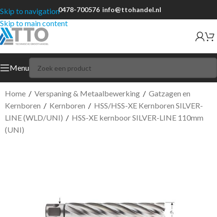
0478-700576
info@ttohandel.nl
Skip to navigation
Skip to main content
Menu
Home
/
Verspaning & Metaalbewerking
/
Gatzagen en
Kernboren
/
Kernboren
/
HSS/HSS-XE Kernboren SILVER-
LINE (WLD/UNI)
/
HSS-XE kernboor SILVER-LINE 110mm
(UNI)