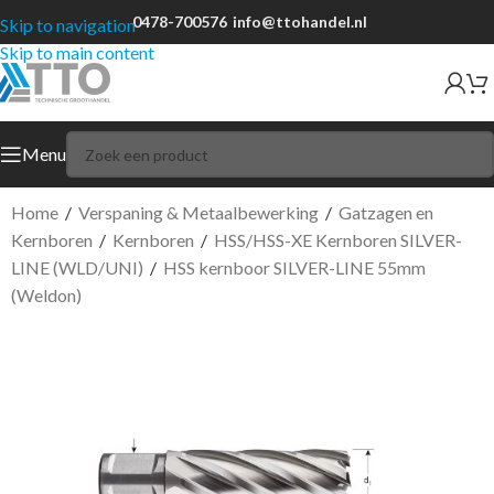
0478-700576
info@ttohandel.nl
Skip to navigation
Skip to main content
Menu
Home
/
Verspaning & Metaalbewerking
/
Gatzagen en
Kernboren
/
Kernboren
/
HSS/HSS-XE Kernboren SILVER-
LINE (WLD/UNI)
/
HSS kernboor SILVER-LINE 55mm
(Weldon)